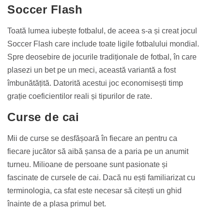
Soccer Flash
Toată lumea iubește fotbalul, de aceea s-a și creat jocul
Soccer Flash care include toate ligile fotbalului mondial.
Spre deosebire de jocurile tradiționale de fotbal, în care
plasezi un bet pe un meci, această variantă a fost
îmbunătățită. Datorită acestui joc economisești timp
grație coeficientilor reali și tipurilor de rate.
Curse de cai
Mii de curse se desfășoară în fiecare an pentru ca
fiecare jucător să aibă șansa de a paria pe un anumit
turneu. Milioane de persoane sunt pasionate și
fascinate de cursele de cai. Dacă nu ești familiarizat cu
terminologia, ca sfat este necesar să citești un ghid
înainte de a plasa primul bet.