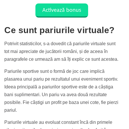
Activează bonus
Ce sunt pariurile virtuale?
Potrivit statisticilor, s-a dovedit că pariurile virtuale sunt
tot mai apreciate de jucătorii români, și de aceea în
paragrafele ce urmează am să îți explic ce sunt acestea.
Pariurile sportive sunt o formă de joc care implică
plasarea unui pariu pe rezultatul unui eveniment sportiv.
Ideea principală a pariurilor sportive este de a câștiga
bani suplimentari. Un pariu va avea două rezultate
posibile. Fie câștigi un profit pe baza unei cote, fie pierzi
pariul.
Pariurile virtuale au evoluat constant încă din primele