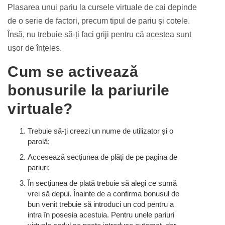
Plasarea unui pariu la cursele virtuale de cai depinde
de o serie de factori, precum tipul de pariu și cotele.
Însă, nu trebuie să-ți faci griji pentru că acestea sunt
ușor de înțeles.
Cum se activează
bonusurile la pariurile
virtuale?
Trebuie să-ți creezi un nume de utilizator și o
parolă;
Accesează secțiunea de plăți de pe pagina de
pariuri;
În secțiunea de plată trebuie să alegi ce sumă
vrei să depui. Înainte de a confirma bonusul de
bun venit trebuie să introduci un cod pentru a
intra în posesia acestuia. Pentru unele pariuri