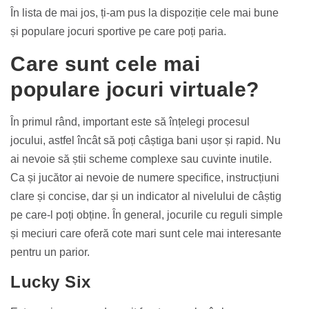
În lista de mai jos, ți-am pus la dispoziție cele mai bune
și populare jocuri sportive pe care poți paria.
Care sunt cele mai
populare jocuri virtuale?
În primul rând, important este să înțelegi procesul
jocului, astfel încât să poți câștiga bani ușor și rapid. Nu
ai nevoie să știi scheme complexe sau cuvinte inutile.
Ca și jucător ai nevoie de numere specifice, instrucțiuni
clare și concise, dar și un indicator al nivelului de câștig
pe care-l poți obține. În general, jocurile cu reguli simple
și meciuri care oferă cote mari sunt cele mai interesante
pentru un parior.
Lucky Six