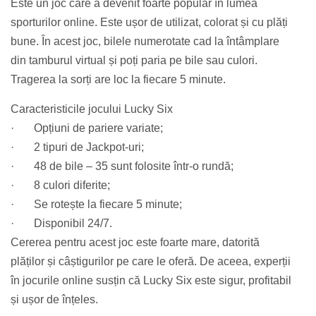
Este un joc care a devenit foarte popular în lumea
sporturilor online. Este ușor de utilizat, colorat și cu plăți
bune. În acest joc, bilele numerotate cad la întâmplare
din tamburul virtual și poți paria pe bile sau culori.
Tragerea la sorți are loc la fiecare 5 minute.
Caracteristicile jocului Lucky Six
· Opțiuni de pariere variate;
· 2 tipuri de Jackpot-uri;
· 48 de bile – 35 sunt folosite într-o rundă;
· 8 culori diferite;
· Se rotește la fiecare 5 minute;
· Disponibil 24/7.
Cererea pentru acest joc este foarte mare, datorită
plăților și câștigurilor pe care le oferă. De aceea, experții
în jocurile online susțin că Lucky Six este sigur, profitabil
și ușor de înțeles.